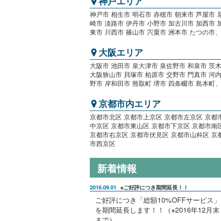
神戸エリア
神戸市 相生市 明石市 赤穂市 朝来市 芦屋市 
崎市 淡路市 伊丹市 小野市 加古川市 加西市 
東市 川西市 篠山市 宍粟市 洲本市 たつの市
大阪エリア
大阪市 池田市 泉大津市 泉佐野市 和泉市 茨
大阪狭山市 貝塚市 柏原市 交野市 門真市 河
野市 岸和田市 熊取町 堺市 四条畷市 島本町
京都市内エリア
京都市北区 京都市上京区 京都市左京区 京都
中京区 京都市東山区 京都市下京区 京都市南
京都市右京区 京都市伏見区 京都市山科区 京
市西京区
新着情報
2016.09.01
※ご好評につき期間延長！！
ご好評につき「総額10%OFFサービス」
を期間延長します！！（※2016年12月末
まで）