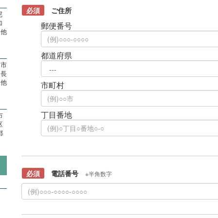
必須
ご住所
尼
加
郵便番号
、他
都道府県
木市
内長
、他
市町村
丁目番地
市
区
都
必須
電話番号
※半角数字